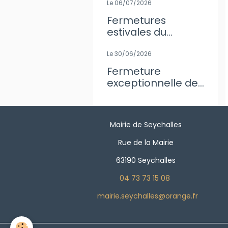
Le 06/07/2026
Fermetures
estivales du
secrétariat de
Mairie
Le 30/06/2026
Fermeture
exceptionnelle de
l'agence Postale
Mairie de Seychalles
Rue de la Mairie
63190 Seychalles
04 73 73 15 08
mairie.seychalles@orange.fr