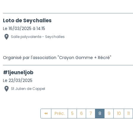
Loto de Seychalles
Le 16/03/2025
à 14:15
Salle polyvalente - Seychalles
Organisé par l'association "Crayon Gomme + Récré"
#1jeune1job
Le 22/03/2025
St Julien de Coppel
Préc.
5
6
7
8
9
10
11