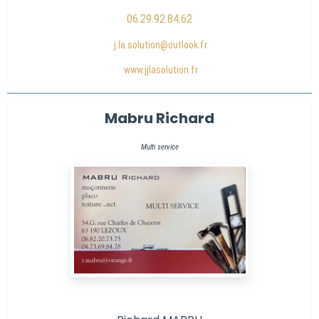
06.29.92.84.62
j.la.solution@outlook.fr
www.jjlasolution.fr
Mabru Richard
Multi service