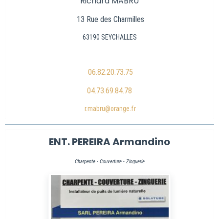
Richard MABRU
13 Rue des Charmilles
63190 SEYCHALLES
06.82.20.73.75
04.73.69.84.78
r.mabru@orange.fr
ENT. PEREIRA Armandino
Charpente - Couverture - Zinguerie