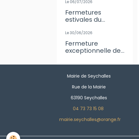
Le 06/07/2026
Fermetures
estivales du
secrétariat de
Mairie
Le 30/06/2026
Fermeture
exceptionnelle de
l'agence Postale
Mairie de Seychalles
Rue de la Mairie
63190 Seychalles
04 73 73 15 08
mairie.seychalles@orange.fr