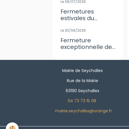
Le 06/07/2026
Fermetures
estivales du
secrétariat de
Mairie
Le 30/06/2026
Fermeture
exceptionnelle de
l'agence Postale
Mairie de Seychalles
Rue de la Mairie
63190 Seychalles
04 73 73 15 08
mairie.seychalles@orange.fr