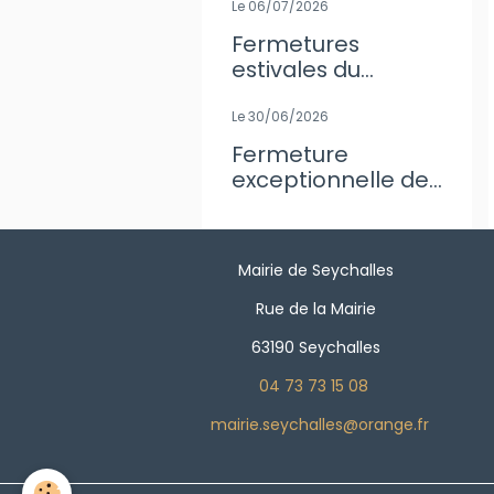
Le 06/07/2026
Fermetures
estivales du
secrétariat de
Mairie
Le 30/06/2026
Fermeture
exceptionnelle de
l'agence Postale
Mairie de Seychalles
Rue de la Mairie
63190 Seychalles
04 73 73 15 08
mairie.seychalles@orange.fr