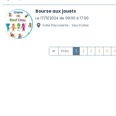
Bourse aux jouets
Le 17/11/2024
de 09:00
à 17:00
Salle Polyvalente - Seychalles
Préc.
1
2
3
4
5
S