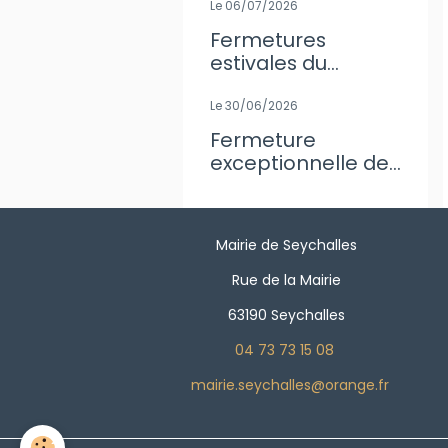
Le 06/07/2026
Fermetures
estivales du
secrétariat de
Mairie
Le 30/06/2026
Fermeture
exceptionnelle de
l'agence Postale
Mairie de Seychalles
Rue de la Mairie
63190 Seychalles
04 73 73 15 08
mairie.seychalles@orange.fr