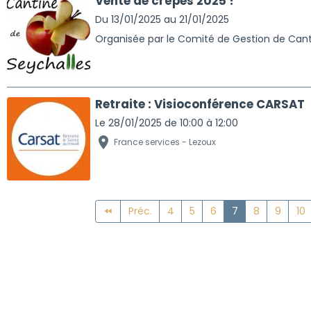
Vente de crêpes 2025 !
Du 13/01/2025
au 21/01/2025
Organisée par le Comité de Gestion de Can
Retraite : Visioconférence CARSAT
Le 28/01/2025
de 10:00
à 12:00
France services - Lezoux
Préc.
4
5
6
7
8
9
10