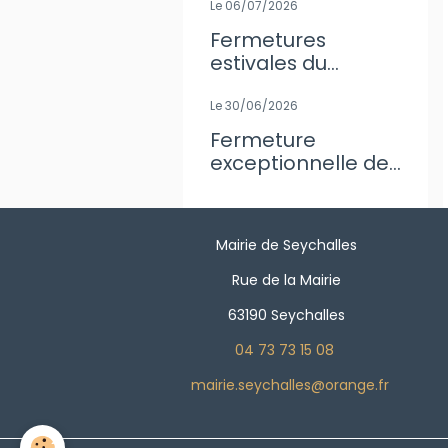
Le 06/07/2026
Fermetures
estivales du
secrétariat de
Mairie
Le 30/06/2026
Fermeture
exceptionnelle de
l'agence Postale
Mairie de Seychalles
Rue de la Mairie
63190 Seychalles
04 73 73 15 08
mairie.seychalles@orange.fr