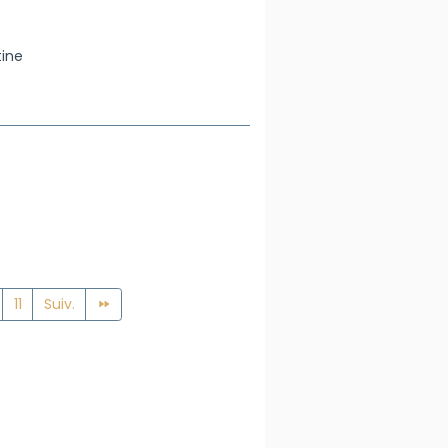
tine
11
Suiv.