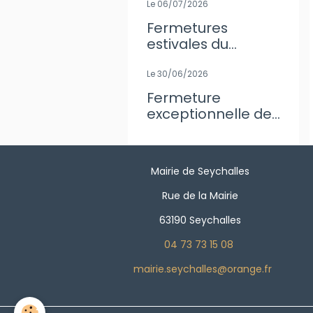
Le 06/07/2026
Fermetures
estivales du
secrétariat de
Mairie
Le 30/06/2026
Fermeture
exceptionnelle de
l'agence Postale
Mairie de Seychalles
Rue de la Mairie
63190 Seychalles
04 73 73 15 08
mairie.seychalles@orange.fr