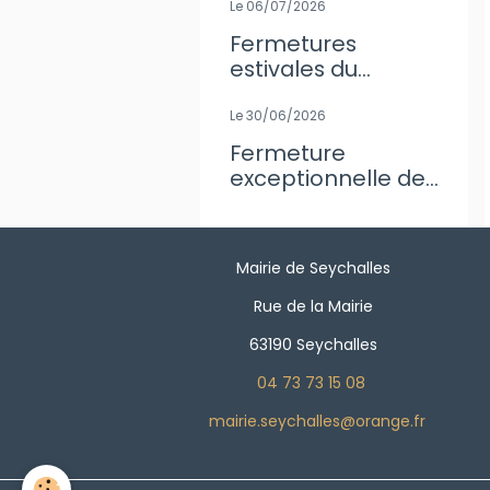
Le 06/07/2026
Fermetures
estivales du
secrétariat de
Mairie
Le 30/06/2026
Fermeture
exceptionnelle de
l'agence Postale
Mairie de Seychalles
Rue de la Mairie
63190 Seychalles
04 73 73 15 08
mairie.seychalles@orange.fr